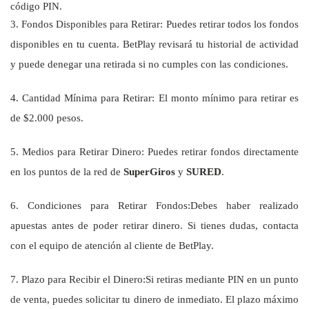
código PIN.
3. Fondos Disponibles para Retirar: Puedes retirar todos los fondos
disponibles en tu cuenta. BetPlay revisará tu historial de actividad
y puede denegar una retirada si no cumples con las condiciones.
4. Cantidad Mínima para Retirar: El monto mínimo para retirar es
de $2.000 pesos.
5. Medios para Retirar Dinero: Puedes retirar fondos directamente
en los puntos de la red de
SuperGiros
y
SURED
.
6. Condiciones para Retirar Fondos:Debes haber realizado
apuestas antes de poder retirar dinero. Si tienes dudas, contacta
con el equipo de atención al cliente de BetPlay.
7. Plazo para Recibir el Dinero:Si retiras mediante PIN en un punto
de venta, puedes solicitar tu dinero de inmediato. El plazo máximo