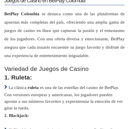
Juegos de Casino en BetPlay Colombia
BetPlay Colombia
se destaca como una de las plataformas de
apuestas más completas del país, ofreciendo una amplia gama de
juegos de casino en línea que capturan la pasión y el entusiasmo
de los jugadores. Con una oferta diversa y emocionante, BetPlay
asegura que cada usuario encuentre su juego favorito y disfrute de
una experiencia de entretenimiento inigualable.
Variedad de Juegos de Casino
1. Ruleta:
La clásica
ruleta
es una de las estrellas del casino de BetPlay.
Con versiones europeas y americanas, los jugadores pueden
apostar a sus números favoritos y experimentar la emoción de ver
girar la rueda.
2. Blackjack: