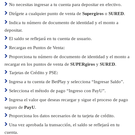
No necesitas ingresar a tu cuenta para depositar en efectivo.
Dirígete a cualquier punto de venta de
Supergiros
o
SURED
.
Indica tu número de documento de identidad y el monto a
depositar.
El saldo se reflejará en tu cuenta de usuario.
Recargas en Puntos de Venta
:
Proporciona tu número de documento de identidad y el monto a
recargar en los puntos de venta de
SUPERgiros
y
SURED
.
Tarjetas de Crédito y PSE
:
Ingresa a tu cuenta de BetPlay y selecciona “Ingresar Saldo”.
Selecciona el método de pago “Ingreso con PayU”.
Ingresa el valor que deseas recargar y sigue el proceso de pago
seguro de
PayU
.
Proporciona los datos necesarios de tu tarjeta de crédito.
Una vez aprobada la transacción, el saldo se reflejará en tu
cuenta.