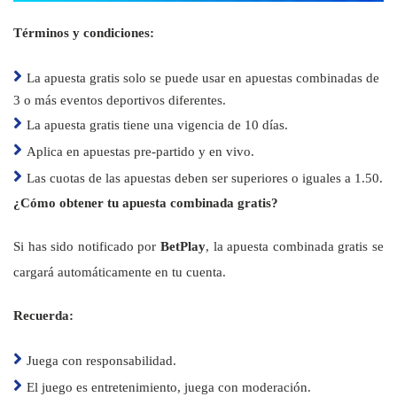
Términos y condiciones:
La apuesta gratis solo se puede usar en apuestas combinadas de
3 o más eventos deportivos diferentes.
La apuesta gratis tiene una vigencia de 10 días.
Aplica en apuestas pre-partido y en vivo.
Las cuotas de las apuestas deben ser superiores o iguales a 1.50.
¿Cómo obtener tu apuesta combinada gratis?
Si has sido notificado por
BetPlay
, la apuesta combinada gratis se
cargará automáticamente en tu cuenta.
Recuerda:
Juega con responsabilidad.
El juego es entretenimiento, juega con moderación.