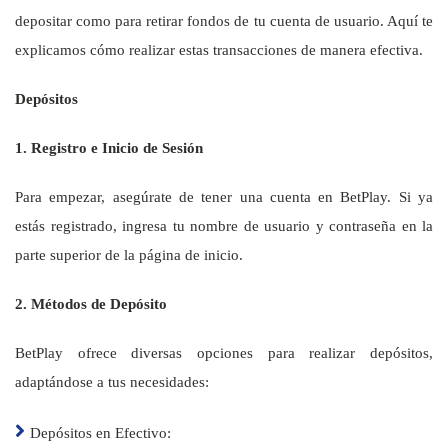
depositar como para retirar fondos de tu cuenta de usuario. Aquí te
explicamos cómo realizar estas transacciones de manera efectiva.
Depósitos
1. Registro e Inicio de Sesión
Para empezar, asegúrate de tener una cuenta en BetPlay. Si ya
estás registrado, ingresa tu nombre de usuario y contraseña en la
parte superior de la página de inicio.
2. Métodos de Depósito
BetPlay ofrece diversas opciones para realizar depósitos,
adaptándose a tus necesidades:
Depósitos en Efectivo: