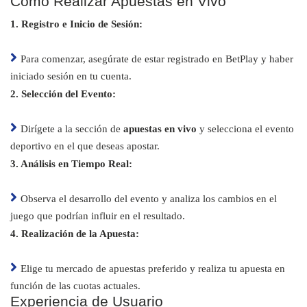
Cómo Realizar Apuestas en Vivo
1. Registro e Inicio de Sesión:
Para comenzar, asegúrate de estar registrado en BetPlay y haber
iniciado sesión en tu cuenta.
2. Selección del Evento:
Dirígete a la sección de
apuestas en vivo
y selecciona el evento
deportivo en el que deseas apostar.
3. Análisis en Tiempo Real:
Observa el desarrollo del evento y analiza los cambios en el
juego que podrían influir en el resultado.
4. Realización de la Apuesta:
Elige tu mercado de apuestas preferido y realiza tu apuesta en
función de las cuotas actuales.
Experiencia de Usuario