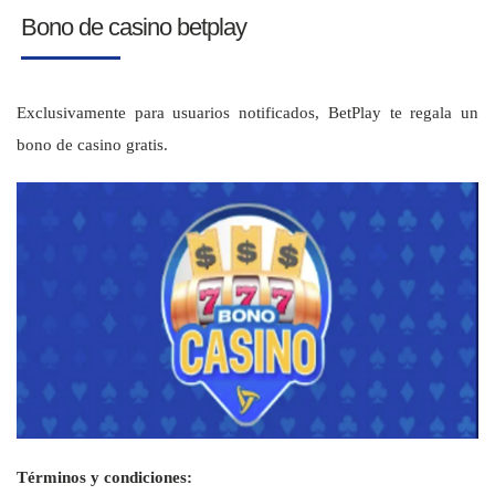
bono de casino betplay
Exclusivamente para usuarios notificados, BetPlay te regala un
bono de casino gratis.
Términos y condiciones: