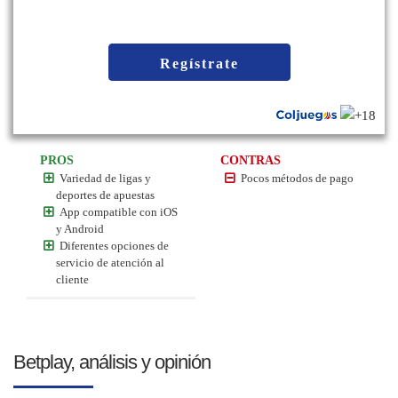
bono de hasta $20.000
Regístrate
Ver sitio BetPlay
PROS
CONTRAS
Variedad de ligas y
Pocos métodos de pago
deportes de apuestas
App compatible con iOS
y Android
Diferentes opciones de
servicio de atención al
cliente
betplay, análisis y opinión