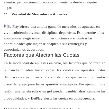
eventos, proporcionando acceso conveniente desde cualquier
lugar.
**3.
Variedad de Mercados de Apuestas:
BetPlay ofrece una amplia gama de mercados de apuestas en
vivo, cubriendo diversas disciplinas deportivas. Esto permite a los
apostadores elegir entre múltiples opciones y encontrar las
oportunidades que mejor se adapten a sus estrategias y
conocimientos deportivos.
Factores que Afectan las Cuotas
En la modalidad de apuestas en vivo, los factores que ocurren en
la cancha pueden hacer variar las cuotas de apuestas. Estas
fluctuaciones permiten a los apostadores aprovechar momentos
clave del juego para hacer apuestas estratégicas. Por ejemplo, una
lesión, una tarjeta roja o un gol pueden cambiar drásticamente las
probabilidades, y BetPlay ajusta las cuotas en consecuencia.