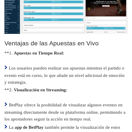
Ventajas de las Apuestas en Vivo
**1.
Apuestas en Tiempo Real:
Los usuarios pueden realizar sus apuestas mientras el partido o
evento está en curso, lo que añade un nivel adicional de emoción
y estrategia.
**2.
Visualización en Streaming:
BetPlay ofrece la posibilidad de visualizar algunos eventos en
streaming directamente desde su plataforma online, permitiendo a
los apostadores seguir la acción en tiempo real.
La
app de BetPlay
también permite la visualización de estos