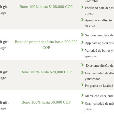
Colombia
Bono 100% hasta $108,000 COP
Facilidad para deposi
dinero
Apuestas en directo 
en vivo
Sección completa de
Bono de primer depósito hasta 200.000
App para apostar des
COP
Variedad de bonos y
apuestas
Excelente diseño de
Bono 100% hasta $20,000 COP
Gran variedad de dis
y mercados
Programa de Lealtad
Marca con excelente
Bono 100% hasta 50.000 COP
Gran variedad de mé
retiro.