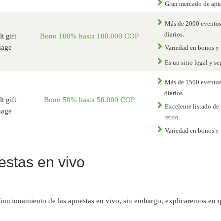
Gran mercado de apue
Más de 2000 eventos
diarios.
Bono 100% hasta 100.000 COP
Variedad en bonos y
Es un sitio legal y 
Más de 1500 eventos
diarios.
Bono 50% hasta 50.000 COP
Excelente listado de
retiro.
Variedad en bonos y
estas en vivo
funcionamiento de las apuestas en vivo, sin embargo, explicaremos en q