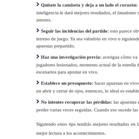
Quítate la camiseta y deja a un lado el corazón:
inteligencia te dará mejores resultados, el fanatismo
amores.
Seguir las incidencias del partido:
esto parece obv
terreno de juego. Ya sea viéndolo en vivo o siguiend
apuestas prepartido.
Haz una investigación previa:
averigua cómo va el
jugadores lesionados, momento actual de la estrella d
escenarios para apostar en vivo.
Establece un presupuesto:
hacer apuestas en vivo 
un abrir y cerrar de ojos, entonces, lo ideal es estab
No intentes recuperar las pérdidas:
las apuestas 
perder varias veces seguidas. Cuando eso sucede las 
Siguiendo estos tips tendrás mejores resultados en 
mejor lectura a los acontecimientos.