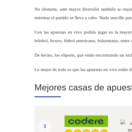
No obstante, ante mayor diversión también se requie
mientras el partido se lleva a cabo. Nada sencillo par
Con las apuestas en vivo podrás jugar en la mayorí
béisbol, boxeo, fútbol americano, balonmano, entre o
De hecho, los eSports, que están encontrando un nic
Lo mejor de todo es que las apuestas en vivo están 
mejores casas de apues
1