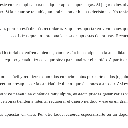
este consejo aplica para cualquier apuesta que hagas. Al jugar debes olv
 no. Si la mente se te nubla, no podrás tomar buenas decisiones. No te si
io, pero no está de más recordarlo. Si quieres apostar en vivo tienes que
o las estadísticas que proporciona la casa de apuestas deportivas. Recue
 historial de enfrentamientos, cómo están los equipos en la actualidad, 
el equipo y cualquier cosa que sirva para analizar el partido. A partir d
no es fácil y requiere de amplios conocimientos por parte de los jugador
lecer un presupuesto: la cantidad de dinero que dispones a apostar. Así e
en vivo tienen una dinámica muy rápida, es decir, puedes ganar varias
personas tienden a intentar recuperar el dinero perdido y ese es un gra
las apuestas en vivo. Por otro lado, recuerda especializarte en un depo