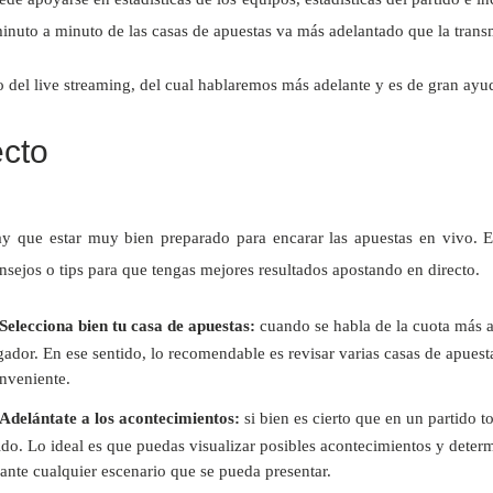
minuto a minuto de las casas de apuestas va más adelantado que la transm
io del live streaming, del cual hablaremos más adelante y es de gran ayud
ecto
y que estar muy bien preparado para encarar las apuestas en vivo. Es
nsejos o tips para que tengas mejores resultados apostando en directo.
Selecciona bien tu casa de apuestas:
cuando se habla de la cuota más al
gador. En ese sentido, lo recomendable es revisar varias casas de apuest
nveniente.
Adelántate a los acontecimientos:
si bien es cierto que en un partido
tido. Lo ideal es que puedas visualizar posibles acontecimientos y deter
ante cualquier escenario que se pueda presentar.