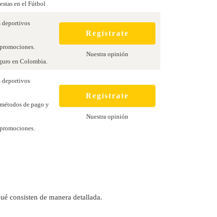
stas en el Fútbol
 deportivos
Regístrate
 promociones.
Nuestra opinión
seguro en Colombia.
 deportivos
Regístrate
 métodos de pago y
Nuestra opinión
 promociones.
ué consisten de manera detallada.