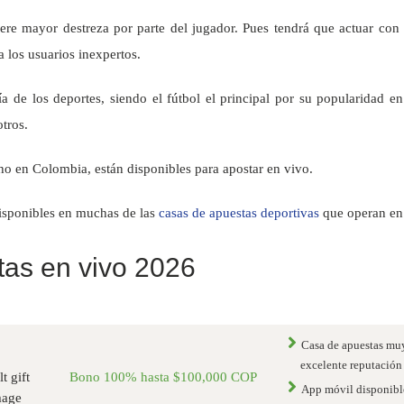
re mayor destreza por parte del jugador. Pues tendrá que actuar con r
a los usuarios inexpertos.
a de los deportes, siendo el fútbol el principal por su popularidad e
tros.
ho en Colombia, están disponibles para apostar en vivo.
disponibles en muchas de las
casas de apuestas deportivas
que operan e
tas en vivo 2026
Casa de apuestas muy
excelente reputación
Bono 100% hasta $100,000 COP
App móvil disponibl