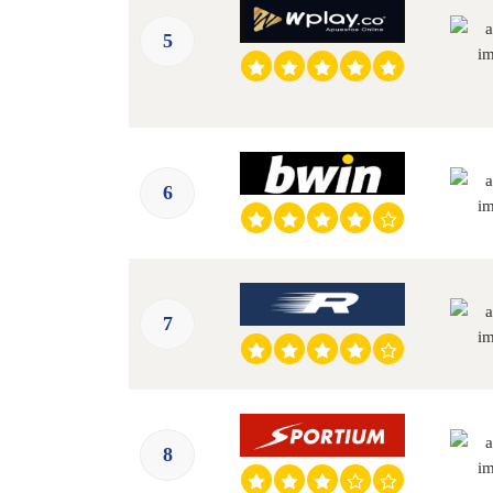
5
6
7
8