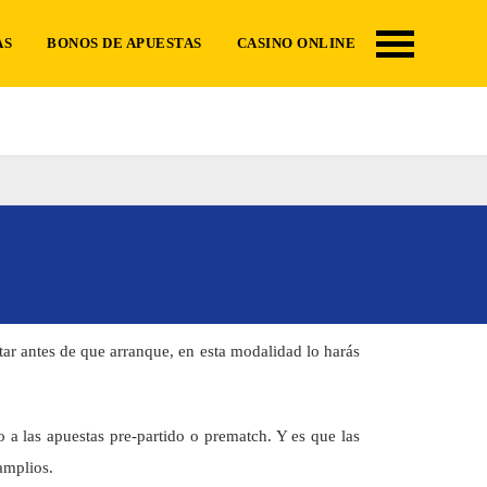
AS
BONOS DE APUESTAS
CASINO ONLINE
star antes de que arranque, en esta modalidad lo harás
 a las apuestas pre-partido o prematch. Y es que las
amplios.