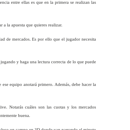
ncia entre ellas es que en la primera se realizan las
r a la apuesta que quieres realizar.
idad de mercados. Es por ello que el jugador necesita
n jugando y haga una lectura correcta de lo que puede
ue ese equipo anotará primero. Además, debe hacer la
ive. Notarás cuáles son las cuotas y los mercados
ientemente buena.
 incluso un campo en 3D donde van narrando el minuto