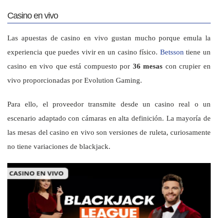
Casino en vivo
Las apuestas de casino en vivo gustan mucho porque emula la
experiencia que puedes vivir en un casino físico.
Betsson
tiene un
casino en vivo que está compuesto por
36 mesas
con crupier en
vivo proporcionadas por Evolution Gaming.
Para ello, el proveedor transmite desde un casino real o un
escenario adaptado con cámaras en alta definición. La mayoría de
las mesas del casino en vivo son versiones de ruleta, curiosamente
no tiene variaciones de blackjack.