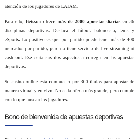
atención de los jugadores de LATAM.
Para ello, Betsson ofrece
más de 2000 apuestas diarias
en 36
disciplinas deportivas. Destaca el fútbol, baloncesto, tenis y
eSports. Lo positivo es que por partido puede tener más de 400
mercados por partido, pero no tiene servicio de live streaming ni
cash out. Ese sería sus dos aspectos a corregir en las apuestas
deportivas.
Su casino online está compuesto por 300 títulos para apostar de
manera virtual y en vivo. No es la oferta más grande, pero cumple
con lo que buscan los jugadores.
bono de bienvenida de apuestas deportivas