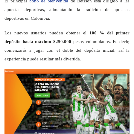
El principal
bono de bienvenida
de Betsson está dirigido a las
apuestas deportivas, alimentando la tradición de apuestas
deportivas en Colombia.
Los nuevos usuarios pueden obtener el
100 % del primer
depósito hasta máximo $250.000
pesos colombianos. Es decir,
comenzarás a jugar con el doble del depósito inicial, así la
experiencia puede resultar más divertida.