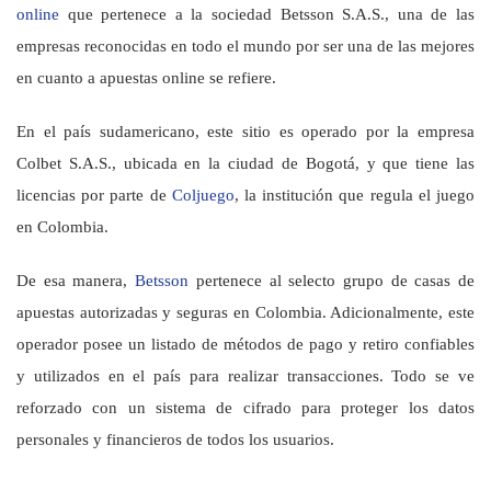
online
que pertenece a la sociedad Betsson S.A.S., una de las
empresas reconocidas en todo el mundo por ser una de las mejores
en cuanto a apuestas online se refiere.
En el país sudamericano, este sitio es operado por la empresa
Colbet S.A.S., ubicada en la ciudad de Bogotá, y que tiene las
licencias por parte de
Coljuego
, la institución que regula el juego
en Colombia.
De esa manera,
Betsson
pertenece al selecto grupo de casas de
apuestas autorizadas y seguras en Colombia. Adicionalmente, este
operador posee un listado de métodos de pago y retiro confiables
y utilizados en el país para realizar transacciones. Todo se ve
reforzado con un sistema de cifrado para proteger los datos
personales y financieros de todos los usuarios.