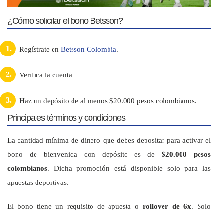
¿Cómo solicitar el bono Betsson?
Regístrate en
Betsson Colombia
.
Verifica la cuenta.
Haz un depósito de al menos $20.000 pesos colombianos.
Principales términos y condiciones
La cantidad mínima de dinero que debes depositar para activar el
bono de bienvenida con depósito es de
$20.000 pesos
colombianos
. Dicha promoción está disponible solo para las
apuestas deportivas.
El bono tiene un requisito de apuesta o
rollover de 6x
. Solo