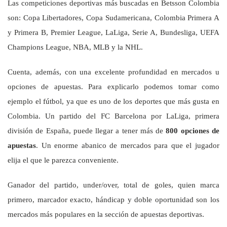
Las competiciones deportivas más buscadas en Betsson Colombia
son: Copa Libertadores, Copa Sudamericana, Colombia Primera A
y Primera B, Premier League, LaLiga, Serie A, Bundesliga, UEFA
Champions League, NBA, MLB y la NHL.
Cuenta, además, con una excelente profundidad en mercados u
opciones de apuestas. Para explicarlo podemos tomar como
ejemplo el fútbol, ya que es uno de los deportes que más gusta en
Colombia. Un partido del FC Barcelona por LaLiga, primera
división de España, puede llegar a tener más de
800 opciones de
apuestas
. Un enorme abanico de mercados para que el jugador
elija el que le parezca conveniente.
Ganador del partido, under/over, total de goles, quien marca
primero, marcador exacto, hándicap y doble oportunidad son los
mercados más populares en la sección de apuestas deportivas.