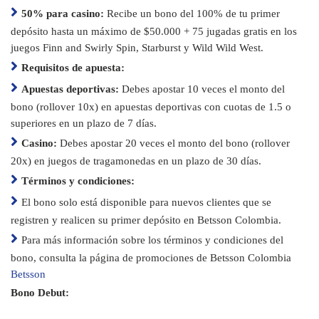
50% para casino:
Recibe un bono del 100% de tu primer
depósito hasta un máximo de $50.000 + 75 jugadas gratis en los
juegos Finn and Swirly Spin, Starburst y Wild Wild West.
Requisitos de apuesta:
Apuestas deportivas:
Debes apostar 10 veces el monto del
bono (rollover 10x) en apuestas deportivas con cuotas de 1.5 o
superiores en un plazo de 7 días.
Casino:
Debes apostar 20 veces el monto del bono (rollover
20x) en juegos de tragamonedas en un plazo de 30 días.
Términos y condiciones:
El bono solo está disponible para nuevos clientes que se
registren y realicen su primer depósito en Betsson Colombia.
Para más información sobre los términos y condiciones del
bono, consulta la página de promociones de Betsson Colombia
Betsson
Bono Debut: