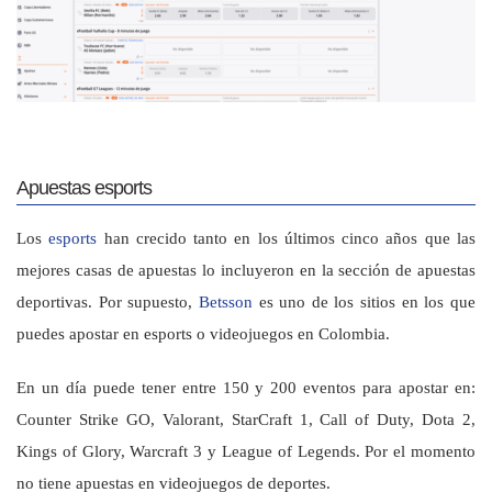
Apuestas esports
Los
esports
han crecido tanto en los últimos cinco años que las
mejores casas de apuestas lo incluyeron en la sección de apuestas
deportivas. Por supuesto,
Betsson
es uno de los sitios en los que
puedes apostar en esports o videojuegos en Colombia.
En un día puede tener entre 150 y 200 eventos para apostar en:
Counter Strike GO, Valorant, StarCraft 1, Call of Duty, Dota 2,
Kings of Glory, Warcraft 3 y League of Legends. Por el momento
no tiene apuestas en videojuegos de deportes.