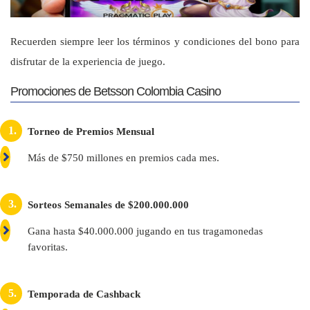
Recuerden siempre leer los términos y condiciones del bono para
disfrutar de la experiencia de juego.
Promociones de Betsson Colombia Casino
Torneo de Premios Mensual
Más de $750 millones en premios cada mes.
Sorteos Semanales de $200.000.000
Gana hasta $40.000.000 jugando en tus tragamonedas
favoritas.
Temporada de Cashback