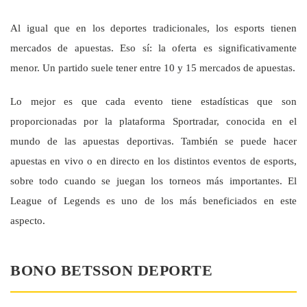
Al igual que en los deportes tradicionales, los esports tienen
mercados de apuestas. Eso sí: la oferta es significativamente
menor. Un partido suele tener entre 10 y 15 mercados de apuestas.
Lo mejor es que cada evento tiene estadísticas que son
proporcionadas por la plataforma Sportradar, conocida en el
mundo de las apuestas deportivas. También se puede hacer
apuestas en vivo o en directo en los distintos eventos de esports,
sobre todo cuando se juegan los torneos más importantes. El
League of Legends es uno de los más beneficiados en este
aspecto.
BONO BETSSON DEPORTE