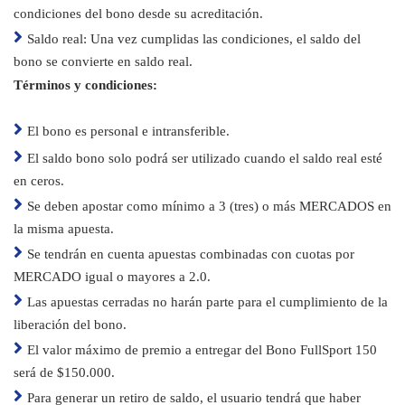
condiciones del bono desde su acreditación.
Saldo real: Una vez cumplidas las condiciones, el saldo del
bono se convierte en saldo real.
Términos y condiciones:
El bono es personal e intransferible.
El saldo bono solo podrá ser utilizado cuando el saldo real esté
en ceros.
Se deben apostar como mínimo a 3 (tres) o más MERCADOS en
la misma apuesta.
Se tendrán en cuenta apuestas combinadas con cuotas por
MERCADO igual o mayores a 2.0.
Las apuestas cerradas no harán parte para el cumplimiento de la
liberación del bono.
El valor máximo de premio a entregar del Bono FullSport 150
será de $150.000.
Para generar un retiro de saldo, el usuario tendrá que haber