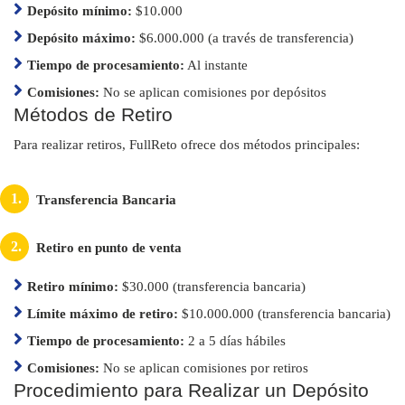
Depósito mínimo:
$10.000
Depósito máximo:
$6.000.000 (a través de transferencia)
Tiempo de procesamiento:
Al instante
Comisiones:
No se aplican comisiones por depósitos
Métodos de Retiro
Para realizar retiros, FullReto ofrece dos métodos principales:
Transferencia Bancaria
Retiro en punto de venta
Retiro mínimo:
$30.000 (transferencia bancaria)
Límite máximo de retiro:
$10.000.000 (transferencia bancaria)
Tiempo de procesamiento:
2 a 5 días hábiles
Comisiones:
No se aplican comisiones por retiros
Procedimiento para Realizar un Depósito