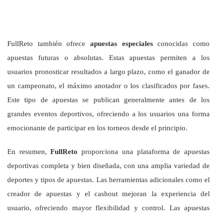
FullReto también ofrece
apuestas especiales
conocidas como
apuestas futuras o absolutas. Estas apuestas permiten a los
usuarios pronosticar resultados a largo plazo, como el ganador de
un campeonato, el máximo anotador o los clasificados por fases.
Este tipo de apuestas se publican generalmente antes de los
grandes eventos deportivos, ofreciendo a los usuarios una forma
emocionante de participar en los torneos desde el principio.
En resumen,
FullReto
proporciona una plataforma de apuestas
deportivas completa y bien diseñada, con una amplia variedad de
deportes y tipos de apuestas. Las herramientas adicionales como el
creador de apuestas y el cashout mejoran la experiencia del
usuario, ofreciendo mayor flexibilidad y control. Las apuestas