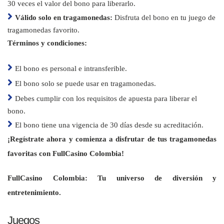
30 veces el valor del bono para liberarlo.
Válido solo en tragamonedas:
Disfruta del bono en tu juego de
tragamonedas favorito.
Términos y condiciones:
El bono es personal e intransferible.
El bono solo se puede usar en tragamonedas.
Debes cumplir con los requisitos de apuesta para liberar el
bono.
El bono tiene una vigencia de 30 días desde su acreditación.
¡Regístrate ahora y comienza a disfrutar de tus tragamonedas
favoritas con FullCasino Colombia!
FullCasino Colombia: Tu universo de diversión y
entretenimiento.
juegos