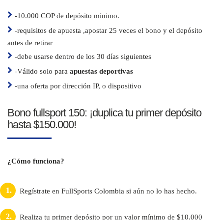
-10.000 COP de depósito mínimo.
-requisitos de apuesta ,apostar 25 veces el bono y el depósito
antes de retirar
-debe usarse dentro de los 30 días siguientes
-Válido solo para
apuestas deportivas
-una oferta por dirección IP, o dispositivo
bono fullsport 150: ¡duplica tu primer depósito
hasta $150.000!
¿Cómo funciona?
Regístrate en FullSports Colombia si aún no lo has hecho.
Realiza tu primer depósito por un valor mínimo de $10.000