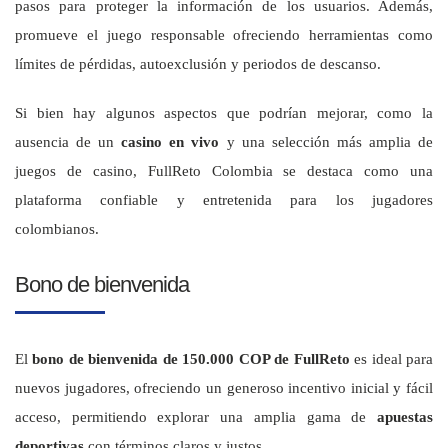
pasos para proteger la información de los usuarios. Además,
promueve el juego responsable ofreciendo herramientas como
límites de pérdidas, autoexclusión y periodos de descanso.
Si bien hay algunos aspectos que podrían mejorar, como la
ausencia de un
casino en vivo
y una selección más amplia de
juegos de casino, FullReto Colombia se destaca como una
plataforma confiable y entretenida para los jugadores
colombianos.
bono de bienvenida
El
bono de bienvenida de 150.000 COP de FullReto
es ideal para
nuevos jugadores, ofreciendo un generoso incentivo inicial y fácil
acceso, permitiendo explorar una amplia gama de
apuestas
deportivas
con términos claros y justos.