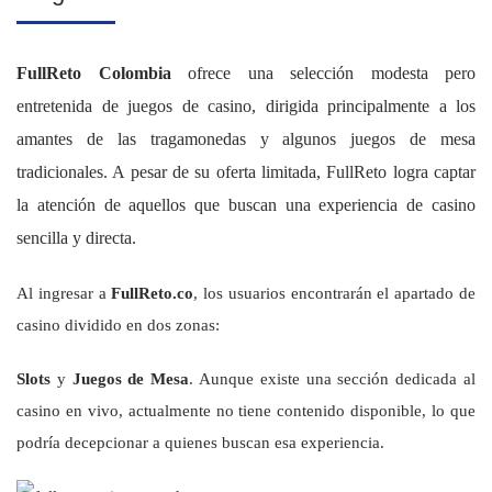
FullReto Colombia
ofrece una selección modesta pero
entretenida de juegos de casino, dirigida principalmente a los
amantes de las tragamonedas y algunos juegos de mesa
tradicionales. A pesar de su oferta limitada, FullReto logra captar
la atención de aquellos que buscan una experiencia de casino
sencilla y directa.
Al ingresar a
FullReto.co
, los usuarios encontrarán el apartado de
casino dividido en dos zonas:
Slots
y
Juegos de Mesa
. Aunque existe una sección dedicada al
casino en vivo, actualmente no tiene contenido disponible, lo que
podría decepcionar a quienes buscan esa experiencia.