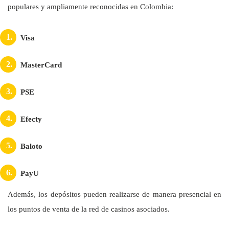
populares y ampliamente reconocidas en Colombia:
Visa
MasterCard
PSE
Efecty
Baloto
PayU
Además, los depósitos pueden realizarse de manera presencial en
los puntos de venta de la red de casinos asociados.