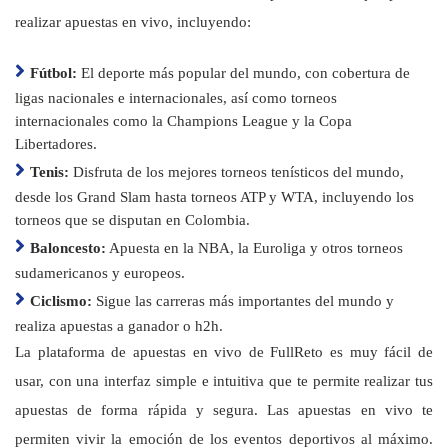
realizar apuestas en vivo, incluyendo:
Fútbol:
El deporte más popular del mundo, con cobertura de
ligas nacionales e internacionales, así como torneos
internacionales como la Champions League y la Copa
Libertadores.
Tenis:
Disfruta de los mejores torneos tenísticos del mundo,
desde los Grand Slam hasta torneos ATP y WTA, incluyendo los
torneos que se disputan en Colombia.
Baloncesto:
Apuesta en la NBA, la Euroliga y otros torneos
sudamericanos y europeos.
Ciclismo:
Sigue las carreras más importantes del mundo y
realiza apuestas a ganador o h2h.
La plataforma de apuestas en vivo de FullReto es muy fácil de
usar, con una interfaz simple e intuitiva que te permite realizar tus
apuestas de forma rápida y segura. Las apuestas en vivo te
permiten vivir la emoción de los eventos deportivos al máximo.