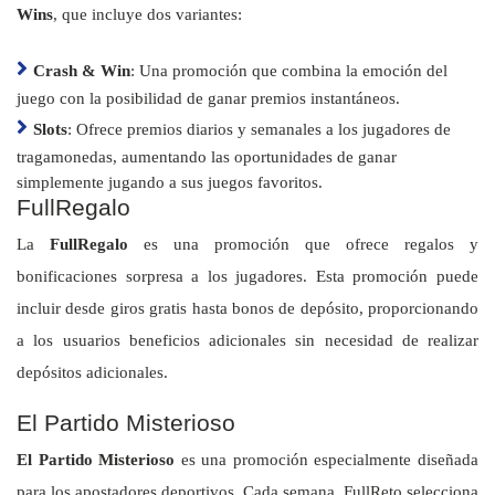
Wins
, que incluye dos variantes:
Crash & Win
: Una promoción que combina la emoción del
juego con la posibilidad de ganar premios instantáneos.
Slots
: Ofrece premios diarios y semanales a los jugadores de
tragamonedas, aumentando las oportunidades de ganar
simplemente jugando a sus juegos favoritos.
FullRegalo
La
FullRegalo
es una promoción que ofrece regalos y
bonificaciones sorpresa a los jugadores. Esta promoción puede
incluir desde giros gratis hasta bonos de depósito, proporcionando
a los usuarios beneficios adicionales sin necesidad de realizar
depósitos adicionales.
El Partido Misterioso
El Partido Misterioso
es una promoción especialmente diseñada
para los apostadores deportivos. Cada semana, FullReto selecciona