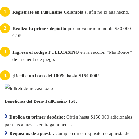
Regístrate en FullCasino Colombia
si aún no lo has hecho.
Realiza tu primer depósito
por un valor mínimo de $30.000
COP.
Ingresa el código FULLCASINO
en la sección “Mis Bonos”
de tu cuenta de juego.
¡Recibe un bono del 100% hasta $150.000!
Beneficios del Bono FullCasino 150:
Duplica tu primer depósito:
Obtén hasta $150.000 adicionales
para tus apuestas en tragamonedas.
Requisitos de apuesta:
Cumple con el requisito de apuesta de