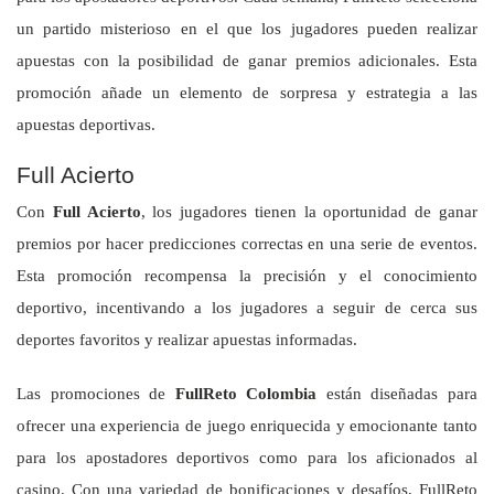
un partido misterioso en el que los jugadores pueden realizar
apuestas con la posibilidad de ganar premios adicionales. Esta
promoción añade un elemento de sorpresa y estrategia a las
apuestas deportivas.
Full Acierto
Con
Full Acierto
, los jugadores tienen la oportunidad de ganar
premios por hacer predicciones correctas en una serie de eventos.
Esta promoción recompensa la precisión y el conocimiento
deportivo, incentivando a los jugadores a seguir de cerca sus
deportes favoritos y realizar apuestas informadas.
Las promociones de
FullReto Colombia
están diseñadas para
ofrecer una experiencia de juego enriquecida y emocionante tanto
para los apostadores deportivos como para los aficionados al
casino. Con una variedad de bonificaciones y desafíos, FullReto