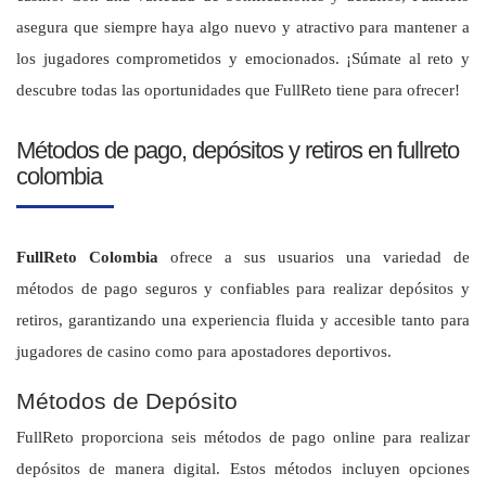
asegura que siempre haya algo nuevo y atractivo para mantener a
los jugadores comprometidos y emocionados. ¡Súmate al reto y
descubre todas las oportunidades que FullReto tiene para ofrecer!
métodos de pago, depósitos y retiros en fullreto
colombia
FullReto Colombia
ofrece a sus usuarios una variedad de
métodos de pago seguros y confiables para realizar depósitos y
retiros, garantizando una experiencia fluida y accesible tanto para
jugadores de casino como para apostadores deportivos.
Métodos de Depósito
FullReto proporciona seis métodos de pago online para realizar
depósitos de manera digital. Estos métodos incluyen opciones