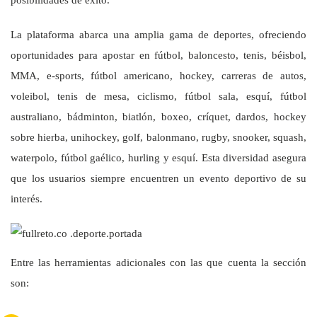
La plataforma abarca una amplia gama de deportes, ofreciendo
oportunidades para apostar en fútbol, baloncesto, tenis, béisbol,
MMA, e-sports, fútbol americano, hockey, carreras de autos,
voleibol, tenis de mesa, ciclismo, fútbol sala, esquí, fútbol
australiano, bádminton, biatlón, boxeo, críquet, dardos, hockey
sobre hierba, unihockey, golf, balonmano, rugby, snooker, squash,
waterpolo, fútbol gaélico, hurling y esquí. Esta diversidad asegura
que los usuarios siempre encuentren un evento deportivo de su
interés.
Entre las herramientas adicionales con las que cuenta la sección
son: