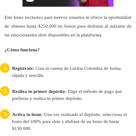
Este bono exclusivo para nuevos usuarios te ofrece la oportunidad
de obtener hasta $250.000 en bonos para disfrutar al máximo de
las emocionantes slots disponibles en la plataforma.
¿Cómo funciona?
Regístrate:
Crea tu cuenta de Luckia Colombia de forma
rápida y sencilla.
Realiza tu primer depósito:
Elige el método de pago que
prefieras y realiza tu primer depósito.
Activa tu bono:
Una vez realizado el depósito, selecciona el
bono del 100% para slots y disfruta de un bono de hasta
$150.000.