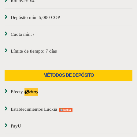
Rollover: x4
Depósito mín: 5,000 COP
Cuota mín: /
Límite de tiempo: 7 días
MÉTODOS DE DEPÓSITO
Efecty
Establecimientos Luckia
PayU