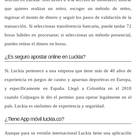
que quieres realizar un retiro, escoger un método de retiro,
ingresar el monto de dinero y seguir los pasos de validación de la
transacción. Si seleccionas transferencia bancaria, puede tardar 72
horas hábiles en procesarse; si seleccionas un método presencial,
puedes retirar el dinero en horas.
¿Es seguro apostar online en Luckia?
Sí. Luckia pertenece a una empresa que tiene más de 40 años de
experiencia en juegos de casino y apuestas deportivas en Europa,
y específicamente en España. Llegó a Colombia en el 2018
cuando Coljuegos le dio el permiso para operar legalmente en el
país. Luckia es sinónimo de experiencia y seguridad.
¿Tiene App móvil luckia.co?
Aunque para su versión internacional Luckia tiene una aplicación