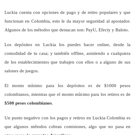
Luckia cuenta con opciones de pago y de retiro populares y que
funcionan en Colombia, esto le da mayor seguridad al apostador.
Algunos de los métodos que destacan son: PayU, Efecty y Baloto.
Los depósitos en Luckia los puedes hacer online, desde la
comodidad de tu casa; y también offline, asistiendo a cualquiera
de los establecimientos que trabajen con ellos o a alguno de sus
salones de juegos.
El monto mínimo para los depósitos es de $1000 pesos
colombianos, mientras que el monto mínimo para los retiros es de
$500 pesos colombianos
.
Un punto negativo con los pagos y retiros en Luckia Colombia es
que algunos métodos cobran comisiones, algo que no pasa en