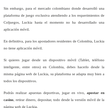
Sin embargo, para el mercado colombiano donde desarrolló una
plataforma de juego exclusiva atendiendo a los requerimientos de
Coljuegos, Luckia hasta el momento no ha desarrollado una
aplicación móvil.
En definitiva, para los apostadores residentes de Colombia, Luckia
no tiene aplicación móvil.
Si quieres jugar desde un dispositivo móvil (Tablet, teléfono
inteligente, entre otros) en Colombia, debes hacerlo desde la
misma página web de Luckia, su plataforma se adapta muy bien a
todos los dispositivos.
Podrás realizar apuestas deportivas, jugar en vivo,
apostar en
casino
, retirar dinero, depositar, todo desde la versión móvil de la
página web de Luckia.