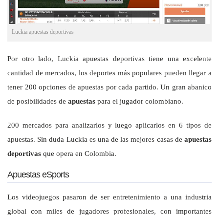
Luckia apuestas deportivas
Por otro lado, Luckia apuestas deportivas tiene una excelente
cantidad de mercados, los deportes más populares pueden llegar a
tener 200 opciones de apuestas por cada partido. Un gran abanico
de posibilidades de
apuestas
para el jugador colombiano.
200 mercados para analizarlos y luego aplicarlos en 6 tipos de
apuestas. Sin duda Luckia es una de las mejores casas de
apuestas
deportivas
que opera en Colombia.
Apuestas eSports
Los videojuegos pasaron de ser entretenimiento a una industria
global con miles de jugadores profesionales, con importantes