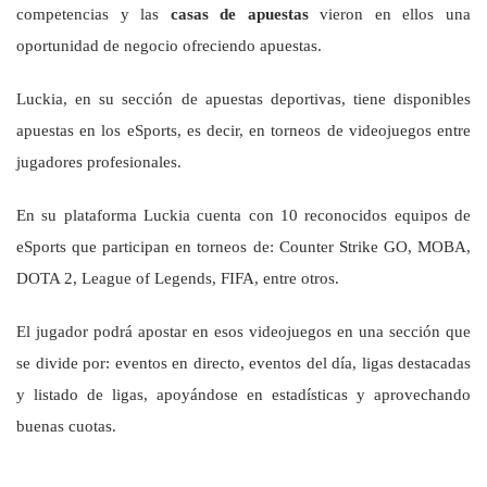
competencias y las
casas de apuestas
vieron en ellos una
oportunidad de negocio ofreciendo apuestas.
Luckia, en su sección de apuestas deportivas, tiene disponibles
apuestas en los eSports, es decir, en torneos de videojuegos entre
jugadores profesionales.
En su plataforma Luckia cuenta con 10 reconocidos equipos de
eSports que participan en torneos de: Counter Strike GO, MOBA,
DOTA 2, League of Legends, FIFA, entre otros.
El jugador podrá apostar en esos videojuegos en una sección que
se divide por: eventos en directo, eventos del día, ligas destacadas
y listado de ligas, apoyándose en estadísticas y aprovechando
buenas cuotas.