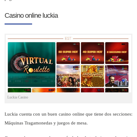
casino online luckia
Luckia Casino
Luckia cuenta con un buen casino online que tiene dos secciones:
Máquinas Tragamonedas y juegos de mesa.