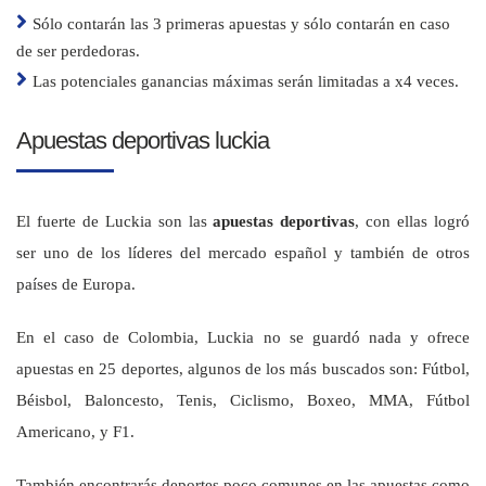
Sólo contarán las 3 primeras apuestas y sólo contarán en caso
de ser perdedoras.
Las potenciales ganancias máximas serán limitadas a x4 veces.
apuestas deportivas luckia
El fuerte de Luckia son las
apuestas deportivas
, con ellas logró
ser uno de los líderes del mercado español y también de otros
países de Europa.
En el caso de Colombia, Luckia no se guardó nada y ofrece
apuestas en 25 deportes, algunos de los más buscados son: Fútbol,
Béisbol, Baloncesto, Tenis, Ciclismo, Boxeo, MMA, Fútbol
Americano, y F1.
También encontrarás deportes poco comunes en las apuestas como