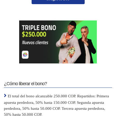
¿Cómo liberar el bono?
El total del bono alcanzable 250.000 COP. Repartidos: Primera
apuesta perdedora, 50% hasta 150.000 COP. Segunda apuesta
perdedora, 50% hasta 50.000 COP. Tercera apuesta perdedora,
50% hasta 50.000 COP.