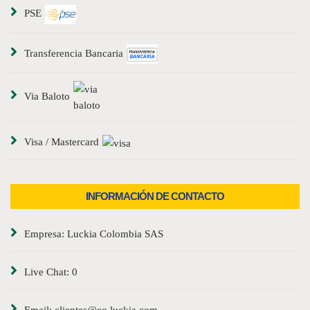
PSE
Transferencia Bancaria
Via Baloto
Visa / Mastercard
INFORMACIÓN DE CONTACTO
Empresa: Luckia Colombia SAS
Live Chat: 0
Email: clientes@co.luckia.com