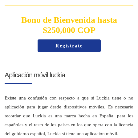
Bono de Bienvenida hasta
$250,000 COP
Regístrate
aplicación móvil luckia
Existe una confusión con respecto a que si Luckia tiene o no
aplicación para jugar desde dispositivos móviles. Es necesario
recordar que Luckia es una marca hecha en España, para los
españoles y el resto de los países en los que opera con la licencia
del gobierno español, Luckia sí tiene una aplicación móvil.